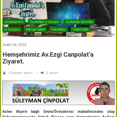
Avukatlarimiz
Gurbetteki iş dunyasi
Gurbetteki Sevinliler
Is Dunyasi
Manşet Haber
Örenderesi
Yöremizden
Aralık 24, 2024
Hemşehrimiz Av.Ezgi Canpolat’a
Ziyaret.
Gönderen: admin
2 yorum
Aslen Afşin’e bağlı Sevin/Örenderesi mahallesinden olup
Kahramanmaraş’ta Hukuk Bürosu açan Hemşehrimiz Av.Ezgi