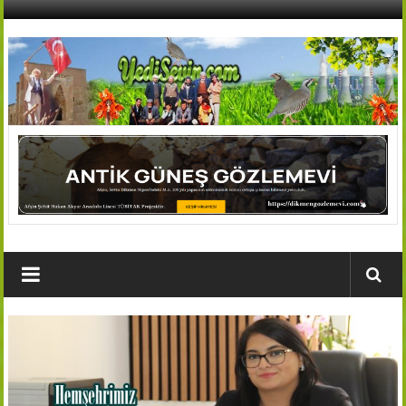
İçeriğe
geç
AFŞİN
YEDİSEVİN
HABER
Kahramanmaraş,Afşin,Sevin
Köyleri
Tanıtım
ve
Haber
Portalı