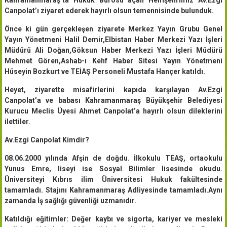
Canpolat’ı ziyaret ederek hayırlı olsun temennisinde bulunduk.
Önce ki gün gerçekleşen ziyarete Merkez Yayın Grubu Genel
Yayın Yönetmeni Halil Demir,Elbistan Haber Merkezi Yazı İşleri
Müdürü Ali Doğan,Göksun Haber Merkezi Yazı İşleri Müdürü
Mehmet Gören,Ashab-ı Kehf Haber Sitesi Yayın Yönetmeni
Hüseyin Bozkurt ve TEİAŞ Personeli Mustafa Hançer katıldı.
Heyet, ziyarette misafirlerini kapıda karşılayan Av.Ezgi
Canpolat’a ve babası Kahramanmaraş Büyükşehir Belediyesi
Kurucu Meclis Üyesi Ahmet Canpolat’a hayırlı olsun dileklerini
ilettiler.
Av.Ezgi Canpolat Kimdir?
08.06.2000 yılında Afşin de doğdu. İlkokulu TEAŞ, ortaokulu
Yunus Emre, liseyi ise Sosyal Bilimler lisesinde okudu.
Üniversiteyi Kıbrıs ilim Üniversitesi Hukuk fakültesinde
tamamladı. Stajını Kahramanmaraş Adliyesinde tamamladı.Aynı
zamanda İş sağlığı güvenliği uzmanıdır.
Katıldığı eğitimler: Değer kaybı ve sigorta, kariyer ve mesleki