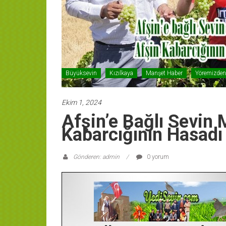
Büyüksevin
Kızılkaya
Manşet Haber
Yöremizden
Ekim 1, 2024
Afşin’e Bağlı Sevin 
Kabarcığının Hasadı 
Gönderen: admin
0 yorum