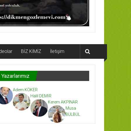
deolar
BİZ KİMİZ
İletişim
Yazarlarımız
Adem KÖKER
Halil DEMİR
Kerem AKPINAR
Musa
BÜLBÜL