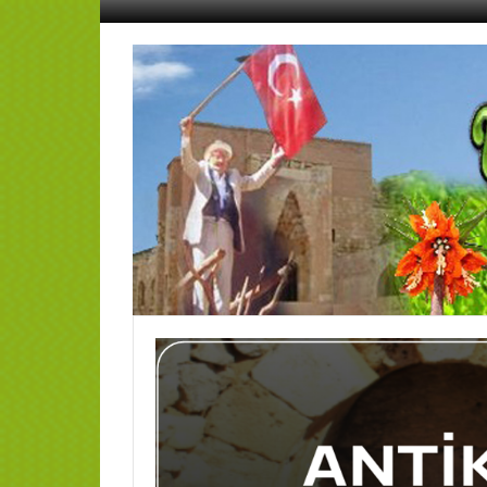
İçeriğe
geç
AFŞİN
YEDİSEVİN
HABER
Kahramanmaraş,Afşin,Sevin
Köyleri
Tanıtım
ve
Haber
Portalı