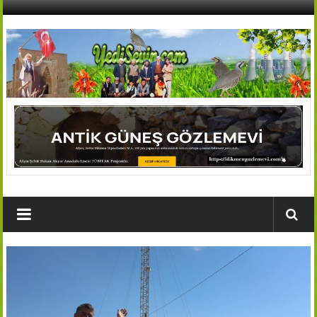
İçeriğe
geç
AFŞİN
YEDİSEVİN
HABER
Kahramanmaraş,Afşin,Sevin
Köyleri
Tanıtım
ve
Haber
Portalı