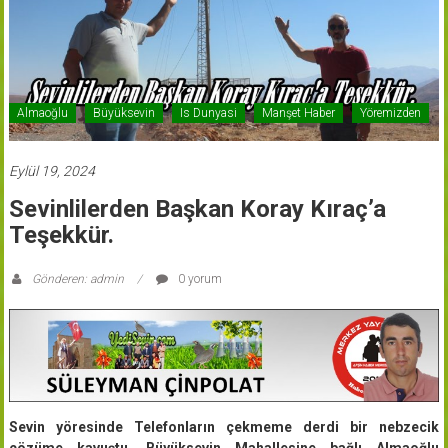
Almaoğlu
Büyüksevin
Is Dunyasi
Manşet Haber
Yöremizden
Eylül 19, 2024
Sevinlilerden Başkan Koray Kıraç’a
Teşekkür.
Gönderen: admin
0 yorum
Sevin yöresinde Telefonların çekmeme derdi bir nebzecik
çözüme kavuştu. Büyüksevin Mahallesine bağlı Almaoğlu