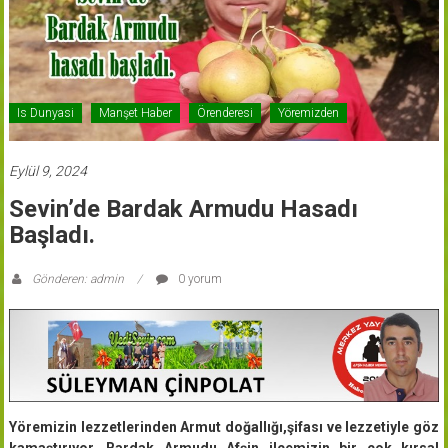
Is Dunyasi
Manşet Haber
Örenderesi
Yöremizden
Eylül 9, 2024
Sevin’de Bardak Armudu Hasadı
Başladı.
Gönderen: admin
0 yorum
Yöremizin lezzetlerinden Armut doğallığı,şifası ve lezzetiyle göz
kamaştırıyor. Bardak Armudu Afşin ilçemizin bir çok kırsal