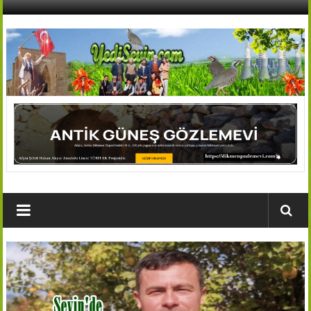
İçeriğe
geç
AFŞİN
YEDİSEVİN
HABER
Kahramanmaraş,Afşin,Sevin
Köyleri
Tanıtım
ve
Haber
Portalı