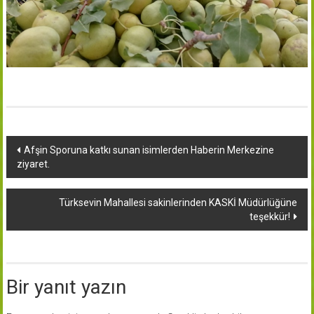
Yazı
Afşin Sporuna katkı sunan isimlerden Haberin Merkezine
ziyaret.
dolaşımı
Türksevin Mahallesi sakinlerinden KASKİ Müdürlüğüne
teşekkür!
Bir yanıt yazın