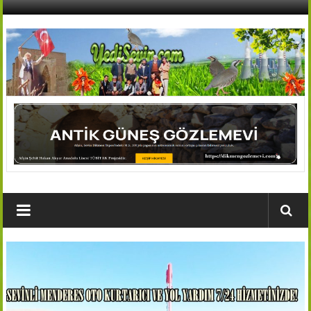
İçeriğe
geç
AFŞİN
YEDİSEVİN
HABER
Kahramanmaraş,Afşin,Sevin
Köyleri
Tanıtım
ve
Haber
Portalı