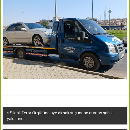
Yazı
Silahlı Terör Örgütüne üye olmak suçundan aranan şahıs
yakalandı.
dolaşımı