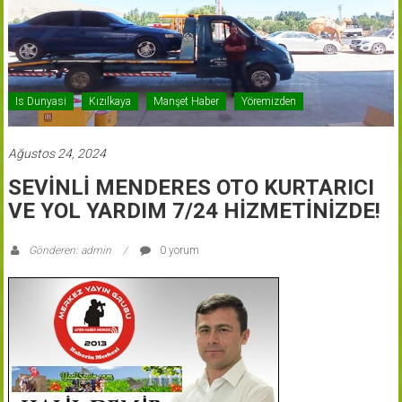
Is Dunyasi
Kızılkaya
Manşet Haber
Yöremizden
Ağustos 24, 2024
SEVİNLİ MENDERES OTO KURTARICI
VE YOL YARDIM 7/24 HİZMETİNİZDE!
Gönderen: admin
0 yorum