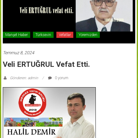
Manşet Haber
Türksevin
Vefatlar
Yöremizden
Temmuz 8, 2024
Veli ERTUĞRUL Vefat Etti.
Gönderen: admin
0 yorum