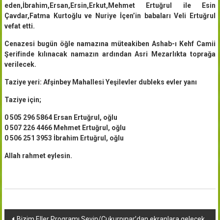
eden,İbrahim,Ersan,Ersin,Erkut,Mehmet Ertuğrul ile Esin
Çavdar,Fatma Kurtoğlu ve Nuriye İçen’in babaları Veli Ertuğrul
vefat etti.
Cenazesi bugün öğle namazına müteakiben Ashab-ı Kehf Camii
Şerifinde kılınacak namazın ardından Asri Mezarlıkta toprağa
verilecek.
Taziye yeri: Afşinbey Mahallesi Yeşilevler dubleks evler yanı
Taziye için;
0 505 296 5864 Ersan Ertuğrul, oğlu
0 507 226 4466 Mehmet Ertuğrul, oğlu
0 506 251 3953 İbrahim Ertuğrul, oğlu
Allah rahmet eylesin.
Yazı
Bizim Eller Programı Sevin/Çukurpınar’dan ekranlara gelecek.