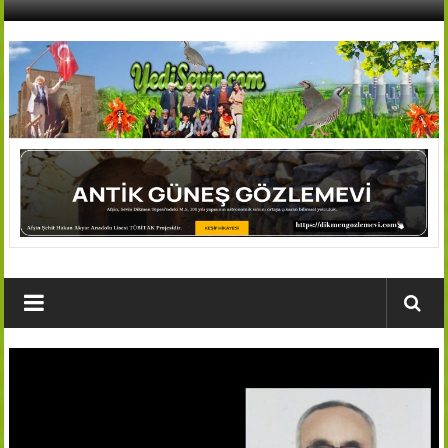
İçeriğe
geç
AFŞİN
YEDİSEVİN
HABER
Kahramanmaraş,Afşin,Sevin
Köyleri
Tanıtım
ve
Haber
Portalı