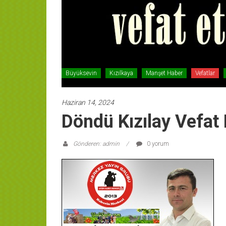
Büyüksevin
Kızılkaya
Manşet Haber
Vefatlar
Haziran 14, 2024
Döndü Kızılay Vefat E
Gönderen: admin
0 yorum