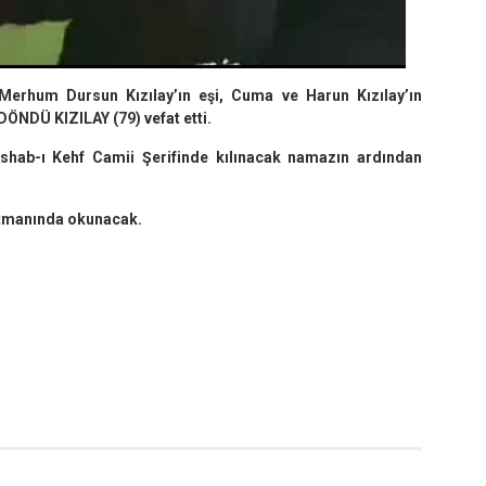
erhum Dursun Kızılay’ın eşi, Cuma ve Harun Kızılay’ın
i DÖNDÜ KIZILAY (79) vefat etti.
hab-ı Kehf Camii Şerifinde kılınacak namazın ardından
rtmanında okunacak.