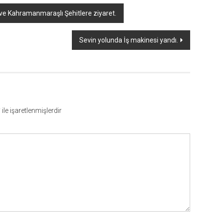
ve Kahramanmaraşlı Şehitlere ziyaret.
Sevin yolunda İş makinesi yandı.
*
ile işaretlenmişlerdir