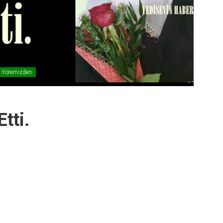
Yöremizden
tti.