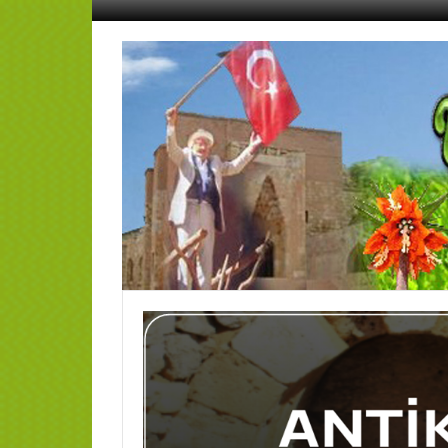
İçeriğe
geç
AFŞİN
YEDİSEVİN
HABER
Kahramanmaraş,Afşin,Sevin
Köyleri
Tanıtım
ve
Haber
Portalı