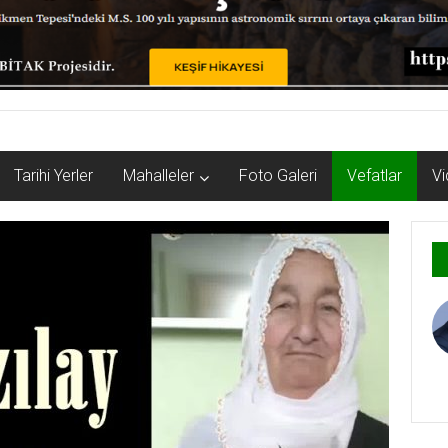
Tarihi Yerler
Mahalleler
Foto Galeri
Vefatlar
Vi