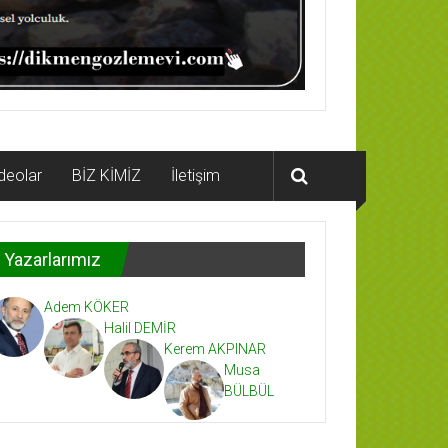
deolar
BİZ KİMİZ
İletişim
Yazarlarımız
Adem KÖKER
Halil DEMİR
Kerem AKPINAR
Musa
BÜLBÜL