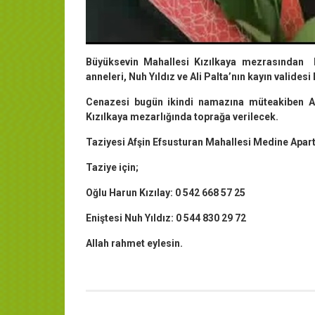
Büyüksevin Mahallesi Kızılkaya mezrasından M
anneleri, Nuh Yıldız ve Ali Palta’nın kayın valides
Cenazesi bugün ikindi namazına müteakiben As
Kızılkaya mezarlığında toprağa verilecek.
Taziyesi Afşin Efsusturan Mahallesi Medine Apa
Taziye için;
Oğlu Harun Kızılay: 0 542 668 57 25
Eniştesi Nuh Yıldız: 0 544 830 29 72
Allah rahmet eylesin.