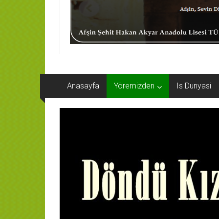
Anasayfa
Yöremizden
Is Dunyasi