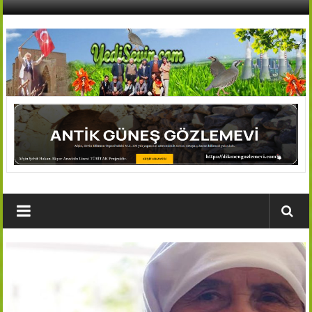
İçeriğe
geç
AFŞİN
YEDİSEVİN
HABER
Kahramanmaraş,Afşin,Sevin
Köyleri
Tanıtım
ve
Haber
Portalı