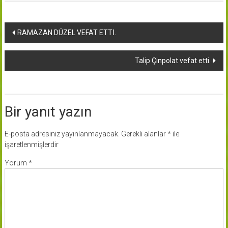
Yazı
RAMAZAN DÜZEL VEFAT ETTİ.
dolaşımı
Talip Çinpolat vefat etti.
Bir yanıt yazın
E-posta adresiniz yayınlanmayacak.
Gerekli alanlar
*
ile
işaretlenmişlerdir
Yorum
*