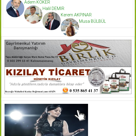
Adem KÖKER
Halil DEMİR
Kerem AKPINAR
Musa BÜLBÜL