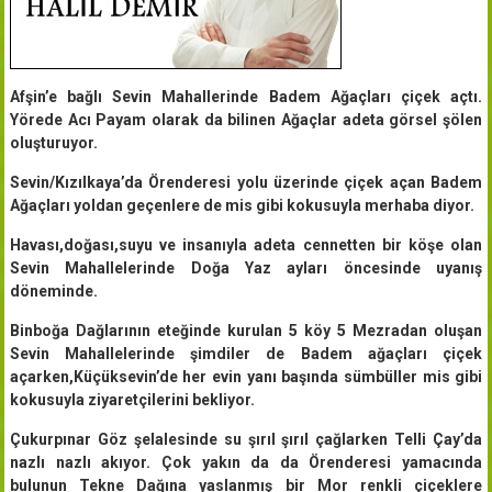
Afşin’e bağlı Sevin Mahallerinde Badem Ağaçları çiçek açtı.
Yörede Acı Payam olarak da bilinen Ağaçlar adeta görsel şölen
oluşturuyor.
Sevin/Kızılkaya’da Örenderesi yolu üzerinde çiçek açan Badem
Ağaçları yoldan geçenlere de mis gibi kokusuyla merhaba diyor.
Havası,doğası,suyu ve insanıyla adeta cennetten bir köşe olan
Sevin Mahallelerinde Doğa Yaz ayları öncesinde uyanış
döneminde.
Binboğa Dağlarının eteğinde kurulan 5 köy 5 Mezradan oluşan
Sevin Mahallelerinde şimdiler de Badem ağaçları çiçek
açarken,Küçüksevin’de her evin yanı başında sümbüller mis gibi
kokusuyla ziyaretçilerini bekliyor.
Çukurpınar Göz şelalesinde su şırıl şırıl çağlarken Telli Çay’da
nazlı nazlı akıyor. Çok yakın da da Örenderesi yamacında
bulunun Tekne Dağına yaslanmış bir Mor renkli çiçeklere