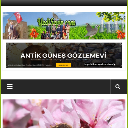
İçeriğe
geç
AFŞİN
YEDİSEVİN
HABER
Kahramanmaraş,Afşin,Sevin
Köyleri
Tanıtım
ve
Haber
Portalı