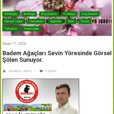
Almaoğlu
Binboğa
Büyüksevin
Kızılkaya
Küçüksevin
Manşet Haber
Örenderesi
Şabenler
Tatar
Tomas
Türksevin
Yöremizden
Nisan 11, 2024
Badem Ağaçları Sevin Yöresinde Görsel
Şölen Sunuyor.
Gönderen: admin
0 yorum