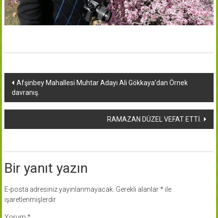
Yazı
Afşinbey Mahallesi Muhtar Adayı Ali Gökkaya’dan Örnek
davranış.
dolaşımı
RAMAZAN DÜZEL VEFAT ETTİ.
Bir yanıt yazın
E-posta adresiniz yayınlanmayacak.
Gerekli alanlar
*
ile
işaretlenmişlerdir
Yorum
*