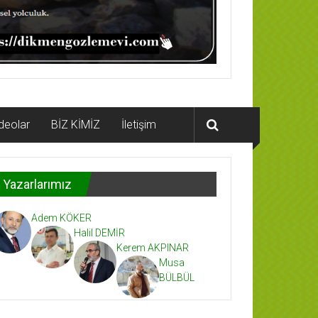
deolar
BİZ KİMİZ
İletişim
Yazarlarımız
Adem KÖKER
Halil DEMİR
Kerem AKPINAR
Musa
BÜLBÜL