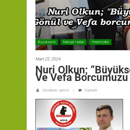
Büyüksevin
Manşet Haber
Yöremizden
Mart 22, 2024
Nuri Olkun; “Büyüks
Ve Vefa Borcumuzu 
Gönderen: admin
0 yorum