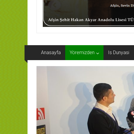
Anasayfa
Yöremizden
Is Dunyasi