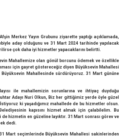
Afşin Merkez Yayın Grubunu ziyarette yaptığı açıklamada,
biyle aday olduğunu ve 31 Mart 2024 tarihinde yapılacak
lirse çok daha iyi hizmetler yapacaklarını belirtti.
evin Mahallemize olan gönül borcunu ödemek ve özellikle
ması için gayret göstereceğiz diyen Büyüksevin Mahallesi
ı Büyüksevin Mahallesinde sürdürüyoruz. 31 Mart gününe
yısı ile mahallemizin sorunlarına ve ihtiyaç duyduğu
htar Adayı Nuri Olkun, Biz her gittiğimiz yerde öyle güzel
. İstiyoruz ki yaşadığımız mahallede de bu hizmetler olsun.
Belediyesinin kapısını hizmet almak için çalabilelim. Bu
 de hizmetin en güzeline layıktır. 31 Mart sonrası görev ve
cek dedi.
31 Mart seçimlerinde Büyüksevin Mahallesi sakinlerinden