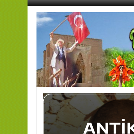
İçeriğe
geç
AFŞİN
YEDİSEVİN
HABER
Kahramanmaraş,Afşin,Sevin
Köyleri
Tanıtım
ve
Haber
Portalı