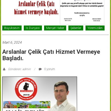
Büyüksevin
Is Dunyasi
Manşet Haber
Şabenler
Yöremizden
Mart 6, 2024
Arslanlar Çelik Çatı Hizmet Vermeye
Başladı.
Gönderen: admin
0 yorum