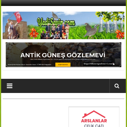
İçeriğe
geç
AFŞİN
YEDİSEVİN
HABER
Kahramanmaraş,Afşin,Sevin
Köyleri
Tanıtım
ve
Haber
Portalı