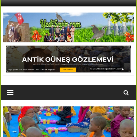
İçeriğe
geç
AFŞİN
YEDİSEVİN
HABER
Kahramanmaraş,Afşin,Sevin
Köyleri
Tanıtım
ve
Haber
Portalı