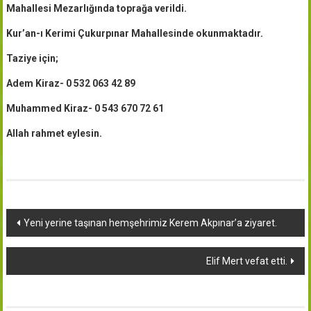
Mahallesi Mezarlığında toprağa verildi.
Kur’an-ı Kerimi Çukurpınar Mahallesinde okunmaktadır.
Taziye için;
Adem Kiraz- 0 532 063 42 89
Muhammed Kiraz- 0 543 670 72 61
Allah rahmet eylesin.
Yazı
Yeni yerine taşınan hemşehrimiz Kerem Akpınar’a ziyaret.
dolaşımı
Elif Mert vefat etti.