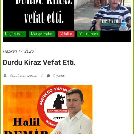
Küçüksevin
Manşet Haber
Vefatlar
Yöremizden
Haziran 17, 2023
Durdu Kiraz Vefat Etti.
Gönderen: admin
0 yorum