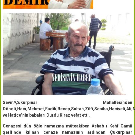
Sevin/Çukurpınar Mahallesinden
Döndü,Hacı,Mehmet,Fadik,Recep,Sultan,Zilfi,Sebiha,Haciveli,Al
ve Hatice’nin babaları Durdu Kiraz vefat etti.
Cenazesi dün öğle namazına müteakiben Ashab-ı Kehf Camii
Şerifinde kılınan cenaze namazının ardından Çukurpınar