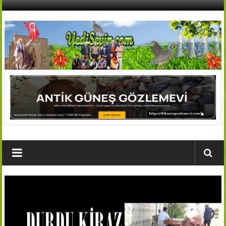
İçeriğe
geç
AFŞİN
YEDİSEVİN
HABER
Kahramanmaraş,Afşin,Sevin
Köyleri
Tanıtım
ve
Haber
Portalı