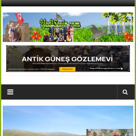
İçeriğe
geç
AFŞİN
YEDİSEVİN
HABER
Kahramanmaraş,Afşin,Sevin
Köyleri
Tanıtım
ve
Haber
Portalı