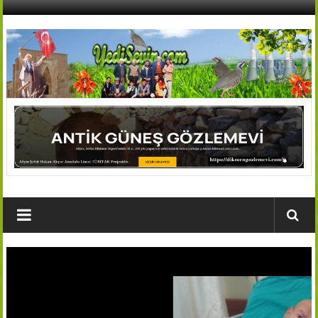
İçeriğe
geç
AFŞİN
YEDİSEVİN
HABER
Kahramanmaraş,Afşin,Sevin
Köyleri
Tanıtım
ve
Haber
Portalı