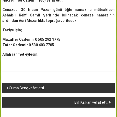
Hacı Ahmet Özdemir (80) vefat etti.
Cenazesi 30 Nisan Pazar günü öğle namazına müteakiben
Ashab-ı Kehf Camii Şerifinde kılınacak cenaze namazının
ardından Asri Mezarlıkta toprağa verilecek.
Taziye için;
Muzaffer Özdemir 0 505 292 1775
Zafer Özdemir 0 530 403 7705
Allah rahmet eylesin.
Yazı
Cuma Genç vefat etti.
dolaşımı
Elif Kalkan vefat etti.