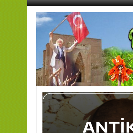
İçeriğe
geç
AFŞİN
YEDİSEVİN
HABER
Kahramanmaraş,Afşin,Sevin
Köyleri
Tanıtım
ve
Haber
Portalı