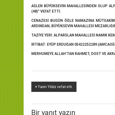
ASLEN BÜYÜKSEVİN MAHALLESİNDEN OLUP AL
(48)” VEFAT ETTİ.
CENAZESİ BUGÜN ÖĞLE NAMAZINA MÜTEAKİBEN
ARDINDAN, BÜYÜKSEVİN MAHALLESİ MEZARLIĞI
TAZİYE YERİ: ALPARSLAN MAHALLESİ NAMIK KEM
İRTİBAT: EYÜP ERDUĞAN 05422252289 (AMCAO
MERHUMEYE ALLAH’TAN RAHMET, DOST VE AKRA
Yazı
Yasin Yıldız vefat etti.
dolaşımı
Bir yanıt yazın