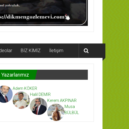
deolar
BİZ KİMİZ
İletişim
Yazarlarımız
Adem KÖKER
Halil DEMİR
Kerem AKPINAR
Musa
BÜLBÜL