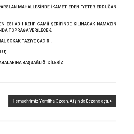
PARSLAN MAHALLESİNDE İKAMET EDEN ”YETER ERDUĞAN
 ESHAB-I KEHF CAMİİ ŞERİFİNDE KILINACAK NAMAZIN
NDA TOPRAĞA VERİLECEK.
AL SOKAK TAZİYE ÇADIRI.
ĞLU)…
BALARINA BAŞSAĞLIĞI DİLERİZ.
Hemşehrimiz Yemliha Özcan, Afşin’de Eczane açtı.