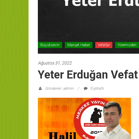
Büyüksevin
Manşet Haber
Vefatlar
Yöremizden
Ağustos 31, 2022
Yeter Erduğan Vefat 
Gönderen: admin
0 yorum