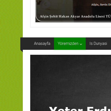
Anasayfa
Yöremizden
Is Dunyasi