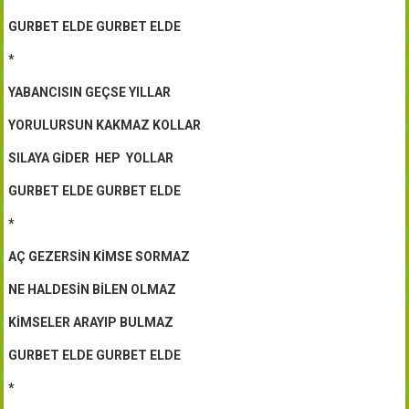
GURBET ELDE GURBET ELDE
*
YABANCISIN GEÇSE YILLAR
YORULURSUN KAKMAZ KOLLAR
SILAYA GİDER HEP YOLLAR
GURBET ELDE GURBET ELDE
*
AÇ GEZERSİN KİMSE SORMAZ
NE HALDESİN BİLEN OLMAZ
KİMSELER ARAYIP BULMAZ
GURBET ELDE GURBET ELDE
*