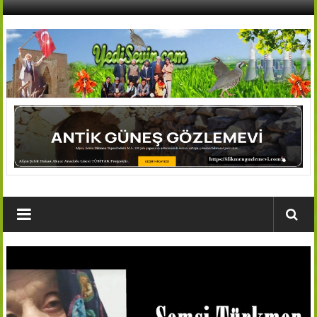
İçeriğe
geç
AFŞİN
YEDİSEVİN
HABER
Kahramanmaraş,Afşin,Sevin
Köyleri
Tanıtım
ve
Haber
Portalı