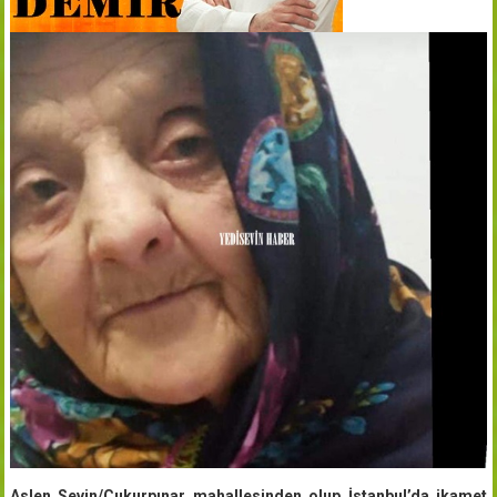
Aslen Sevin/Çukurpınar mahallesinden olup İstanbul’da ikamet