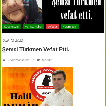
Küçüksevin
Manşet Haber
Vefatlar
Yöremizden
Ocak 12, 2022
Şemsi Türkmen Vefat Etti.
Gönderen: admin
0 yorum