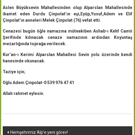
Aslen Büyüksevin Mahallesinden olup Alparslan Mahallesinde
ikamet eden Durdu Çinpolat’ın eşi,Eyüp,Yusuf,Adem ve Elif
Çinpolat’ın anneleri Melek Çinpolat (76) vefat etti.
Cenazesi bugün öğle namazına müteakiben Ashab-ı Kehf Camii
Şerifinde kılınacak cenaze namazının ardından Koyuntaş
mezarlığında toprağa verilecek.
Kur’an-ı Kerimi Alparslan Mahallesi Sevin yolu üzerinde kendi
hanesinde okunacak.
Taziye için;
Oğlu Adem Çinpolat-0 539 976 47 41
Allah rahmet eylesin.
Yazı
Hemşehrimiz Alp’e yeni görev!