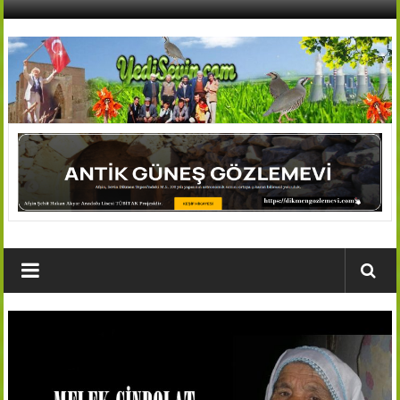
İçeriğe
geç
AFŞİN
YEDİSEVİN
HABER
Kahramanmaraş,Afşin,Sevin
Köyleri
Tanıtım
ve
Haber
Portalı