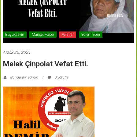
Büyüksevin
Manşet Haber
Vefatlar
Yöremizden
Aralık 25, 2021
Melek Çinpolat Vefat Etti.
Gönderen: admin
0 yorum