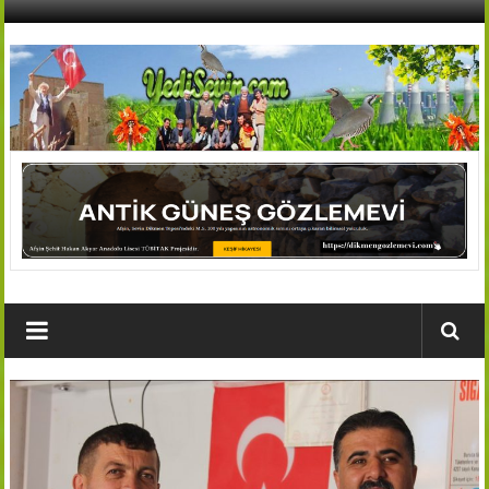
İçeriğe
geç
AFŞİN
YEDİSEVİN
HABER
Kahramanmaraş,Afşin,Sevin
Köyleri
Tanıtım
ve
Haber
Portalı