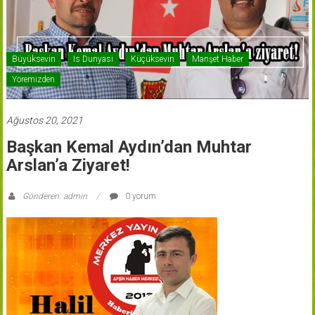
Büyüksevin
Is Dunyasi
Küçüksevin
Manşet Haber
Yöremizden
Ağustos 20, 2021
Başkan Kemal Aydın’dan Muhtar
Arslan’a Ziyaret!
Gönderen: admin
0 yorum