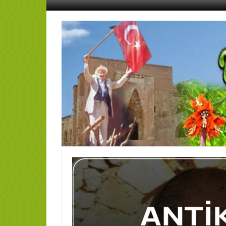
İçeriğe
geç
AFŞİN
YEDİSEVİN
HABER
Kahramanmaraş,Afşin,Sevin
Köyleri
Tanıtım
ve
Haber
Portalı