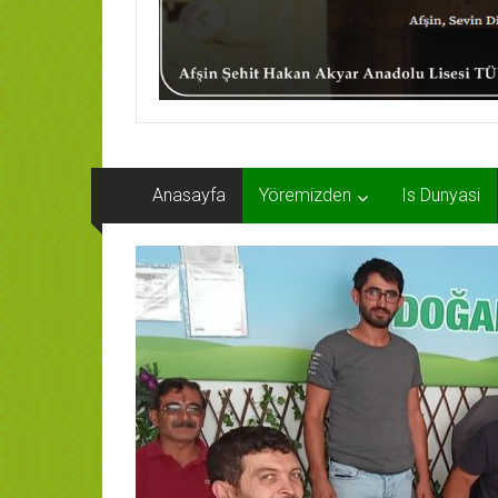
Anasayfa
Yöremizden
Is Dunyasi