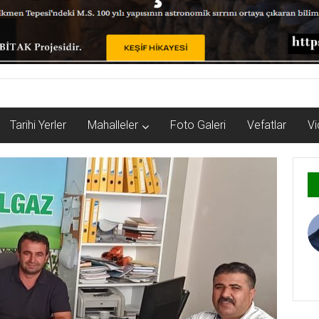
Tarihi Yerler
Mahalleler
Foto Galeri
Vefatlar
Vi