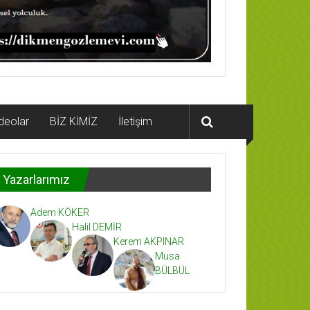
deolar
BİZ KİMİZ
İletişim
Yazarlarımız
Adem KÖKER
Halil DEMİR
Kerem AKPINAR
Musa
BÜLBÜL