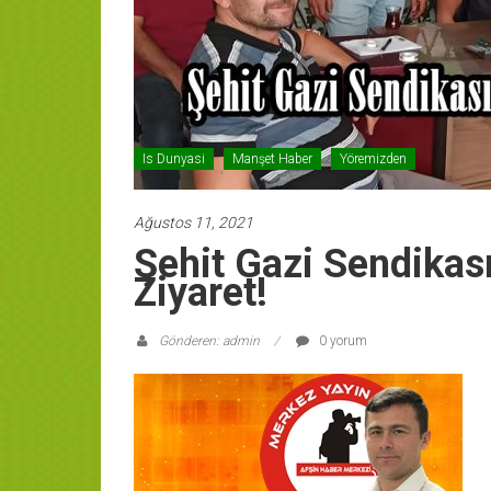
Is Dunyasi
Manşet Haber
Yöremizden
Ağustos 11, 2021
Şehit Gazi Sendikas
Ziyaret!
Gönderen: admin
0 yorum