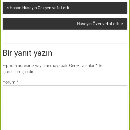
Yazı
Hasan Hüseyin Gökşen vefat etti.
dolaşımı
Hüseyin Özer vefat etti.
Bir yanıt yazın
E-posta adresiniz yayınlanmayacak.
Gerekli alanlar
*
ile
işaretlenmişlerdir
Yorum
*