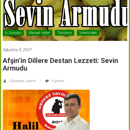
Is Dunyasi
Manşet Haber
Türksevin
Yöremizden
Ağustos 5, 2021
Afşin’in Dillere Destan Lezzeti: Sevin
Armudu
Gönderen: admin
0 yorum