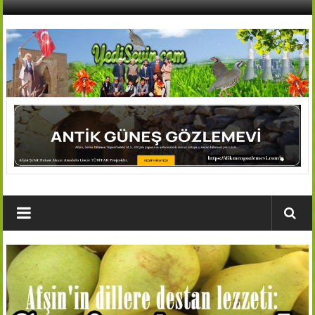
İçeriğe
geç
AFŞİN
YEDİSEVİN
HABER
Kahramanmaraş,Afşin,Sevin
Köyleri
Tanıtım
ve
Haber
Portalı