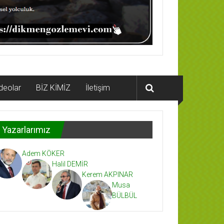
deolar
BİZ KİMİZ
İletişim
Yazarlarımız
Adem KÖKER
Halil DEMİR
Kerem AKPINAR
Musa
BÜLBÜL