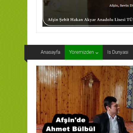
Anasayfa
Yöremizden
Is Dunyasi