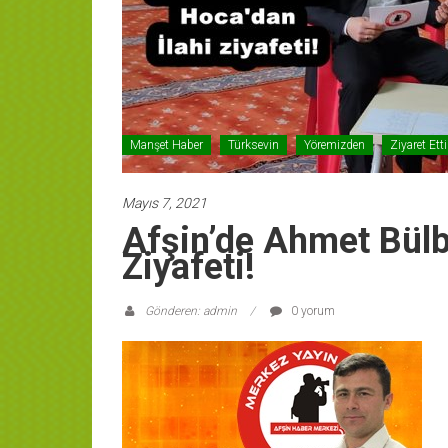
Manşet Haber
Türksevin
Yöremizden
Ziyaret Ett
Mayıs 7, 2021
Afşin’de Ahmet Bülb
Ziyafeti!
Gönderen: admin
0 yorum