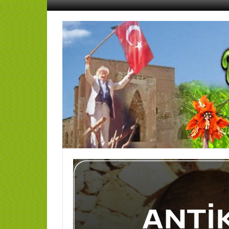
İçeriğe
geç
AFŞİN
YEDİSEVİN
HABER
Kahramanmaraş,Afşin,Sevin
Köyleri
Tanıtım
ve
Haber
Portalı