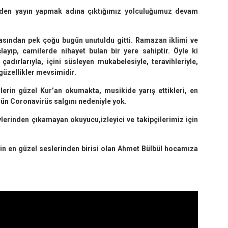
rden yayın yapmak adına çıktığımız yolculuğumuz devam
asından pek çoğu bugün unutuldu gitti. Ramazan iklimi ve
yıp, camilerde nihayet bulan bir yere sahiptir. Öyle ki
adırlarıyla, içini süsleyen mukabelesiyle, teravihleriyle,
r güzellikler mevsimidir.
lerin güzel Kur’an okumakta, musikide yarış ettikleri, en
ugün Coronavirüs salgını nedeniyle yok.
erinden çıkamayan okuyucu,izleyici ve takipçilerimiz için
in en güzel seslerinden birisi olan Ahmet Bülbül hocamıza