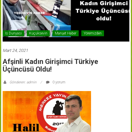
Is Dunyasi
Küçüksevin
Manşet Haber
Yöremizden
Mart 24, 2021
Afşinli Kadın Girişimci Türkiye
Üçüncüsü Oldu!
Gönderen: admin
0 yorum