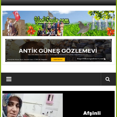
İçeriğe
geç
AFŞİN
YEDİSEVİN
HABER
Kahramanmaraş,Afşin,Sevin
Köyleri
Tanıtım
ve
Haber
Portalı