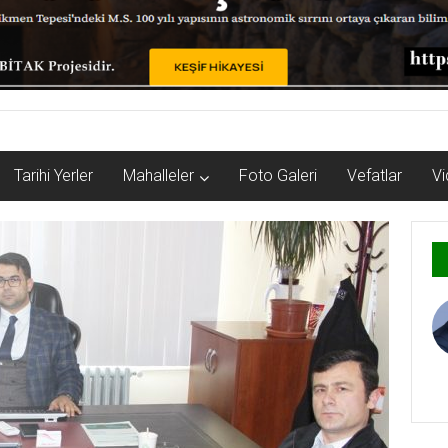
Tarihi Yerler
Mahalleler
Foto Galeri
Vefatlar
Vi