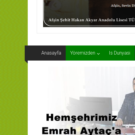
Anasayfa
Yöremizden
Is Dunyasi