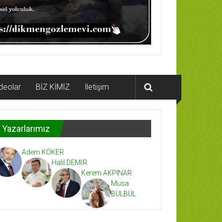
deolar
BİZ KİMİZ
İletişim
Yazarlarımız
Adem KÖKER
Halil DEMİR
Kerem AKPINAR
Musa
BÜLBÜL