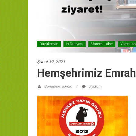
Büyüksevin
Is Dunyasi
Manşet Haber
Yöremizd
Şubat 12, 2021
Hemşehrimiz Emrah 
Gönderen: admin
0 yorum