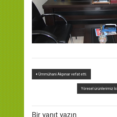
Yazı
Ümmühani Akpınar vefat etti.
dolaşımı
Yöresel ürünlerimiz İs
Bir yanıt yazın