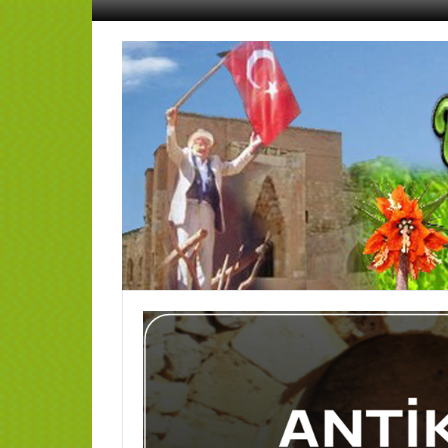
İçeriğe
geç
AFŞİN
YEDİSEVİN
HABER
Kahramanmaraş,Afşin,Sevin
Köyleri
Tanıtım
ve
Haber
Portalı