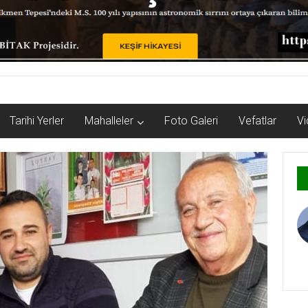
Tarihi Yerler
Mahalleler
Foto Galeri
Vefatlar
Vi