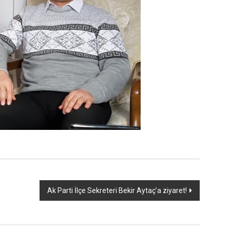
Ak Parti İlçe Sekreteri Bekir Aytaç’a ziyaret!