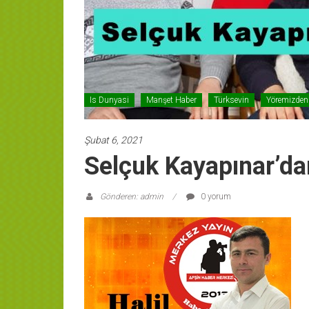
Is Dunyasi
Manşet Haber
Türksevin
Yöremizden
Şubat 6, 2021
Selçuk Kayapınar’da
Gönderen: admin
0 yorum