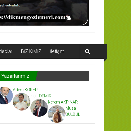
deolar
BİZ KİMİZ
İletişim
Yazarlarımız
Adem KÖKER
Halil DEMİR
Kerem AKPINAR
Musa
BÜLBÜL