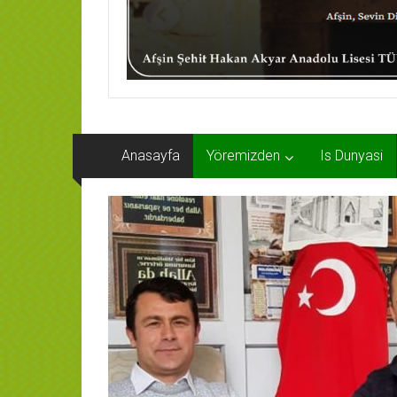
Anasayfa
Yöremizden
Is Dunyasi