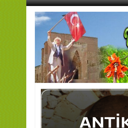
İçeriğe
geç
AFŞİN
YEDİSEVİN
HABER
Kahramanmaraş,Afşin,Sevin
Köyleri
Tanıtım
ve
Haber
Portalı