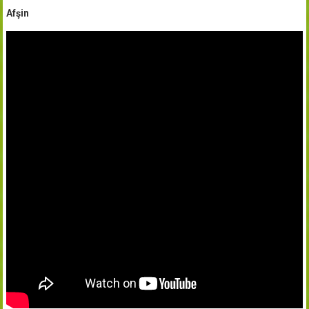
Afşin