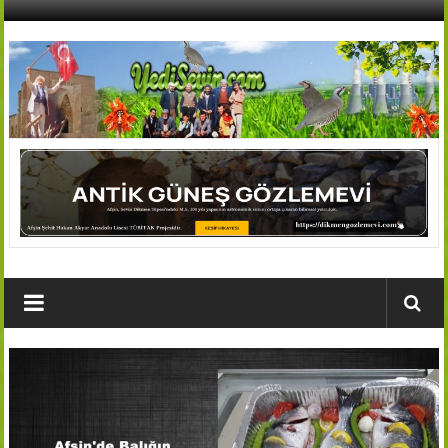
İçeriğe
geç
AFŞİN
YEDİSEVİN
HABER
Kahramanmaraş,Afşin,Sevin
Köyleri
Tanıtım
ve
Haber
Portalı