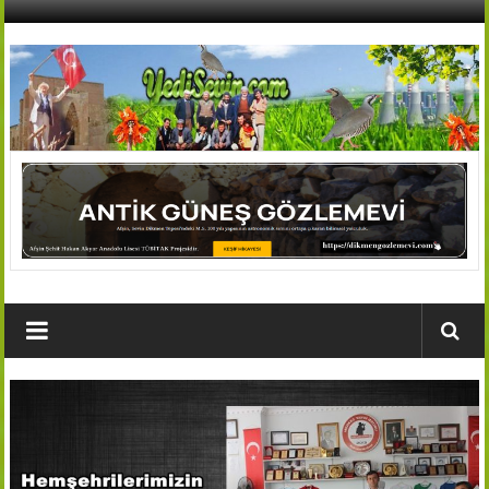
İçeriğe
geç
AFŞİN
YEDİSEVİN
HABER
Kahramanmaraş,Afşin,Sevin
Köyleri
Tanıtım
ve
Haber
Portalı