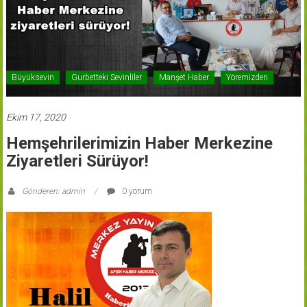
Büyüksevin
Gurbetteki Sevinliler
Manşet Haber
Yöremizden
Ekim 17, 2020
Hemşehrilerimizin Haber Merkezine
Ziyaretleri Sürüyor!
Gönderen: admin
0 yorum