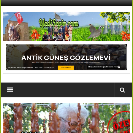
İçeriğe
geç
AFŞİN
YEDİSEVİN
HABER
Kahramanmaraş,Afşin,Sevin
Köyleri
Tanıtım
ve
Haber
Portalı