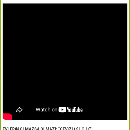
EVLERİN OLMAZSA OLMAZI; “CEVİZLİ SUCUK”