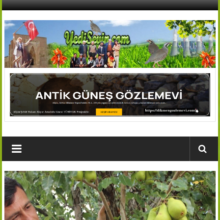
İçeriğe
geç
AFŞİN
YEDİSEVİN
HABER
Kahramanmaraş,Afşin,Sevin
Köyleri
Tanıtım
ve
Haber
Portalı