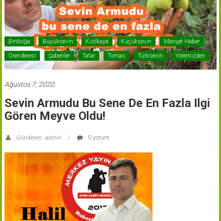
Binboğa
Büyüksevin
Kızılkaya
Küçüksevin
Manşet Haber
Örenderesi
Şabenler
Tatar
Tomas
Türksevin
Yöremizden
Ağustos 7, 2020
Sevin Armudu Bu Sene De En Fazla Ilgi
Gören Meyve Oldu!
Gönderen: admin
0 yorum