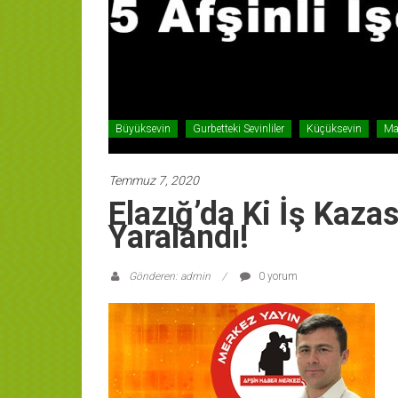
Büyüksevin
Gurbetteki Sevinliler
Küçüksevin
Ma
Temmuz 7, 2020
Elazığ’da Ki İş Kazas
Yaralandı!
Gönderen: admin
0 yorum