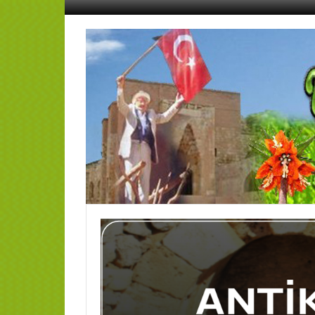
İçeriğe
geç
AFŞİN
YEDİSEVİN
HABER
Kahramanmaraş,Afşin,Sevin
Köyleri
Tanıtım
ve
Haber
Portalı