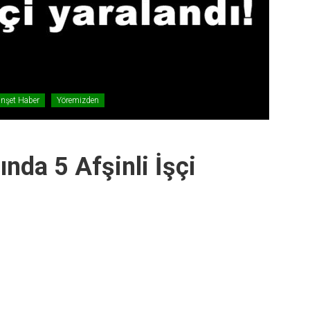
nşet Haber
Yöremizden
ında 5 Afşinli İşçi