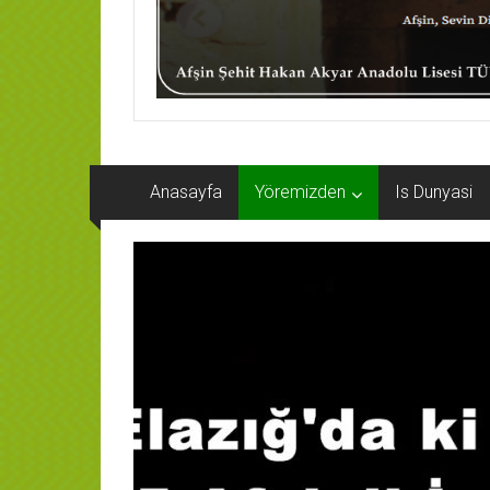
Anasayfa
Yöremizden
Is Dunyasi