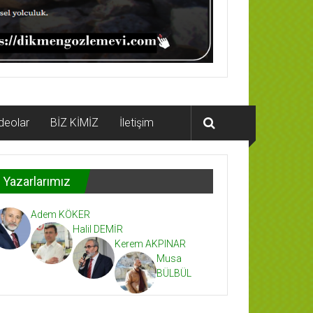
deolar
BİZ KİMİZ
İletişim
Yazarlarımız
Adem KÖKER
Halil DEMİR
Kerem AKPINAR
Musa
BÜLBÜL