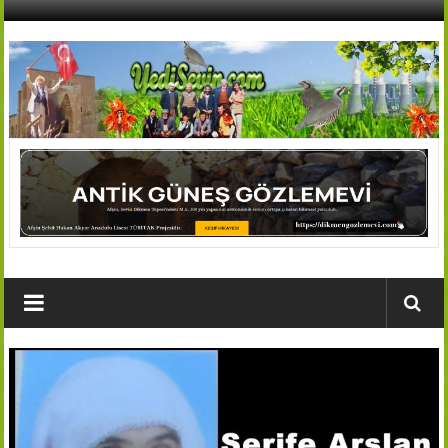
İçeriğe
geç
AFŞİN
YEDİSEVİN
HABER
Kahramanmaraş,Afşin,Sevin
Köyleri
Tanıtım
ve
Haber
Portalı