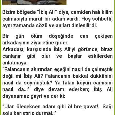
Bizim bölgede “İbiş Ali” diye, camiden halı kilim
çalmasıyla maruf bir adam vardı. Hoş sohbetti,
aynı zamanda sözü ve anıları dinlenilirdi.
Bir gün ölüm döşeğinde can çekişen
arkadaşının ziyaretine gider.
Arkadaşı, karşısında İbiş Ali’yi görünce, biraz
canlanır gibi olur ve başlar eskilerden
anlatmaya:
“Falancanın ahırından eşeğini nasıl da çalmıştık
değil mi İbiş Ali? Falancanın bakkal dükkânını
nasıl da soymuştuk? Ya falan köyün camisini
nasıl da…” diye devam ederken; İbiş Ali
dayanamaz gayri ve der ki:
“Ulan öleceksen adam gibi öl bre gavat!.. Sağı
solu karıştırıp durma!..”