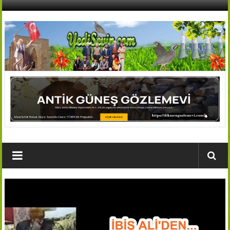
İçeriğe
geç
AFŞİN
YEDİSEVİN
HABER
Kahramanmaraş,Afşin,Sevin
Köyleri
Tanıtım
ve
Haber
Portalı