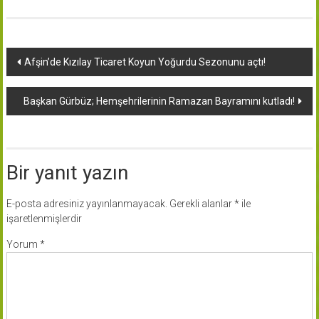
Yazı
Afşin’de Kızılay Ticaret Koyun Yoğurdu Sezonunu açtı!
dolaşımı
Başkan Gürbüz; Hemşehrilerinin Ramazan Bayramını kutladı!
Bir yanıt yazın
E-posta adresiniz yayınlanmayacak.
Gerekli alanlar
*
ile
işaretlenmişlerdir
Yorum
*