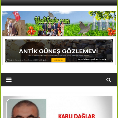
İçeriğe
geç
AFŞİN
YEDİSEVİN
HABER
Kahramanmaraş,Afşin,Sevin
Köyleri
Tanıtım
ve
Haber
Portalı