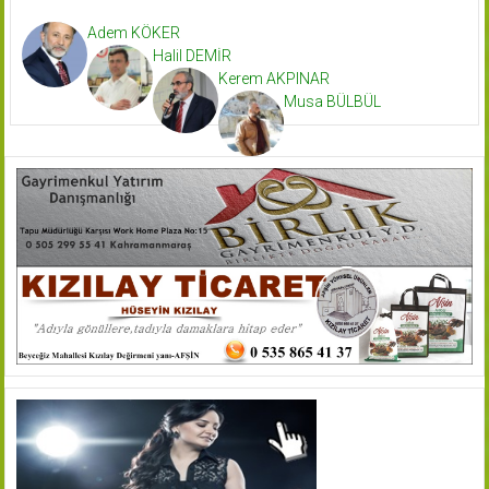
Adem KÖKER
Halil DEMİR
Kerem AKPINAR
Musa BÜLBÜL