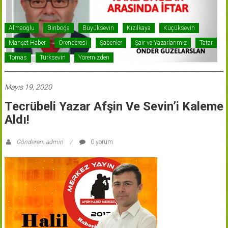
Almaoğlu
Binboğa
Büyüksevin
Kızılkaya
Küçüksevin
Manşet Haber
Örenderesi
Şabenler
Şair ve Yazarlarımız
Tatar
Tomas
Türksevin
Yöremizden
Mayıs 19, 2020
Tecrübeli Yazar Afşin Ve Sevin’i Kaleme
Aldı!
Gönderen: admin
0 yorum