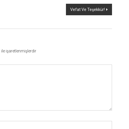
Vefat Ve Teşekkür!
*
ile işaretlenmişlerdir