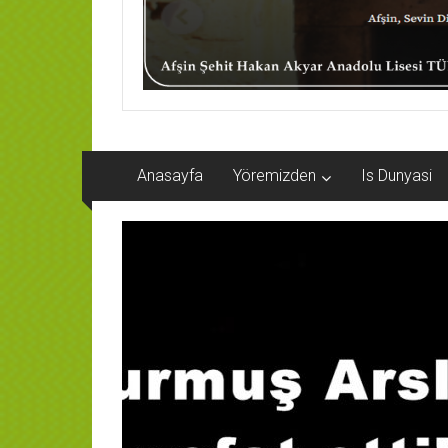
Anasayfa
Yöremizden
Is Dunyasi