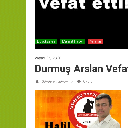
Büyüksevin
Manşet Haber
Vefatlar
Nisan 25, 2020
Durmuş Arslan Vefat
Gönderen: admin
0 yorum