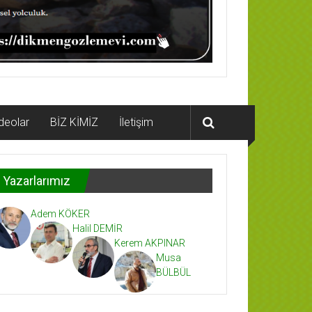
deolar
BİZ KİMİZ
İletişim
Yazarlarımız
Adem KÖKER
Halil DEMİR
Kerem AKPINAR
Musa
BÜLBÜL