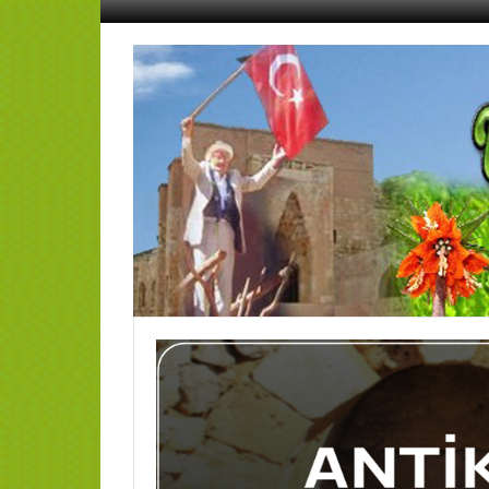
İçeriğe
geç
AFŞİN
YEDİSEVİN
HABER
Kahramanmaraş,Afşin,Sevin
Köyleri
Tanıtım
ve
Haber
Portalı