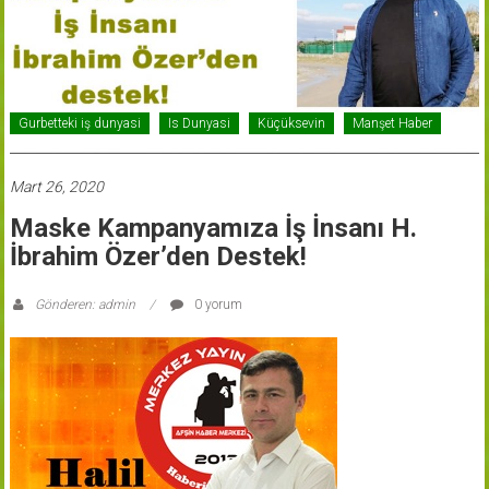
Gurbetteki iş dunyasi
Is Dunyasi
Küçüksevin
Manşet Haber
Mart 26, 2020
Maske Kampanyamıza İş İnsanı H.
İbrahim Özer’den Destek!
Gönderen: admin
0 yorum