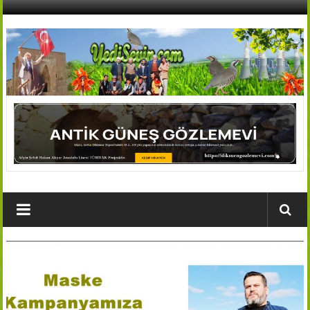
İçeriğe
geç
AFŞİN
YEDİSEVİN
HABER
Kahramanmaraş,Afşin,Sevin
Köyleri
Tanıtım
ve
Haber
Portalı