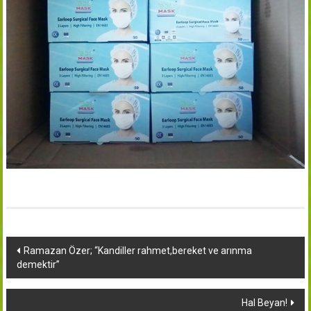
Yazı
Ramazan Özer; “Kandiller rahmet,bereket ve arınma
demektir”
dolaşımı
Hal Beyan!