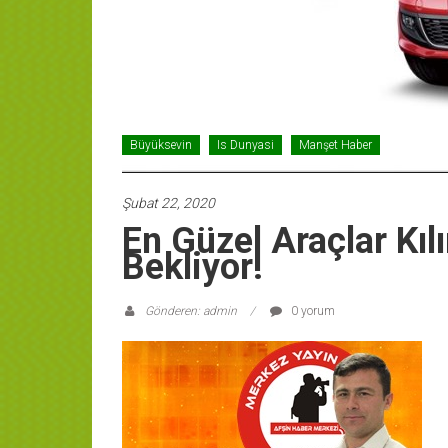
Büyüksevin
Is Dunyasi
Manşet Haber
Şubat 22, 2020
En Güzel Araçlar Kıl
Bekliyor!
Gönderen: admin
0 yorum