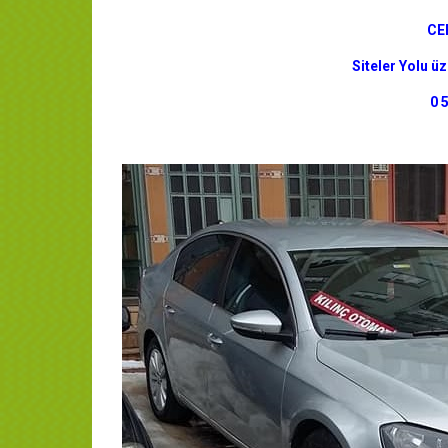
CE
Siteler Yolu üz
0 