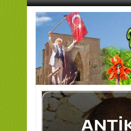
İçeriğe
geç
AFŞİN
YEDİSEVİN
HABER
Kahramanmaraş,Afşin,Sevin
Köyleri
Tanıtım
ve
Haber
Portalı