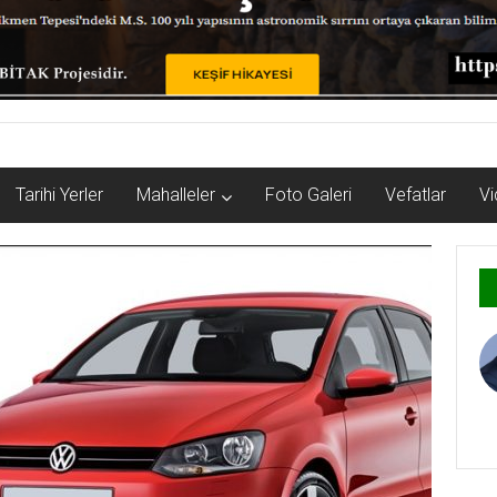
Tarihi Yerler
Mahalleler
Foto Galeri
Vefatlar
Vi