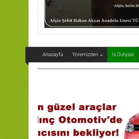
Anasayfa
Yöremizden
Is Dunyasi