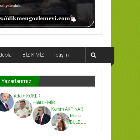
deolar
BİZ KİMİZ
İletişim
Yazarlarımız
Adem KÖKER
Halil DEMİR
Kerem AKPINAR
Musa
BÜLBÜL