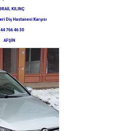
BRAİL KILINÇ
eri Diş Hastanesi Karşısı
544 766 46 30
AFŞİN