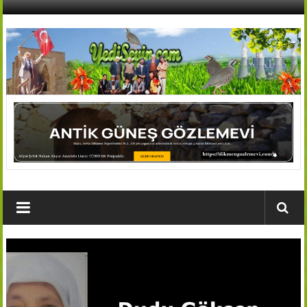
İçeriğe
geç
AFŞİN
YEDİSEVİN
HABER
Kahramanmaraş,Afşin,Sevin
Köyleri
Tanıtım
ve
Haber
Portalı