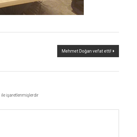
Mehmet Doğan vefat etti!
*
ile işaretlenmişlerdir