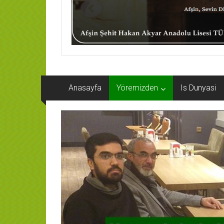
Anasayfa
Yöremizden
Is Dunyasi