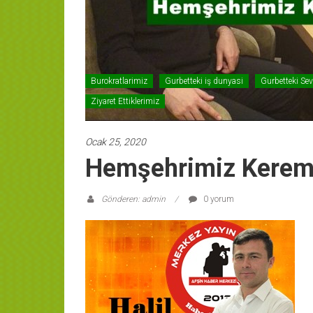
Burokratlarimiz
Gurbetteki iş dunyasi
Gurbetteki Sevi
Ziyaret Ettiklerimiz
Ocak 25, 2020
Hemşehrimiz Kerem 
Gönderen: admin
0 yorum