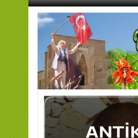
İçeriğe
geç
AFŞİN
YEDİSEVİN
HABER
Kahramanmaraş,Afşin,Sevin
Köyleri
Tanıtım
ve
Haber
Portalı