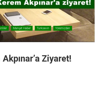
nliler
Manşet Haber
Türksevin
Yöremizden
Akpınar’a Ziyaret!