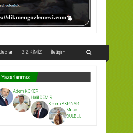
deolar
BİZ KİMİZ
İletişim
Yazarlarımız
Adem KÖKER
Halil DEMİR
Kerem AKPINAR
Musa
BÜLBÜL