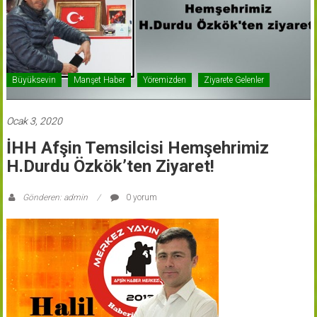
Büyüksevin
Manşet Haber
Yöremizden
Ziyarete Gelenler
Ocak 3, 2020
İHH Afşin Temsilcisi Hemşehrimiz
H.Durdu Özkök’ten Ziyaret!
Gönderen: admin
0 yorum