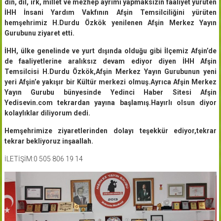
din, dil, ırk, millet ve mezhep ayrımı yapmaksızın faaliyet yürüten
İHH İnsani Yardım Vakfının Afşin Temsilciliğini yürüten
hemşehrimiz H.Durdu Özkök yenilenen Afşin Merkez Yayın
Gurubunu ziyaret etti.
İHH, ülke genelinde ve yurt dışında olduğu gibi İlçemiz Afşin’de
de faaliyetlerine aralıksız devam ediyor diyen İHH Afşin
Temsilcisi H.Durdu Özkök,Afşin Merkez Yayın Gurubunun yeni
yeri Afşin’e yakışır bir Kültür merkezi olmuş.Ayrıca Afşin Merkez
Yayın Gurubu bünyesinde Yedinci Haber Sitesi Afşin
Yedisevin.com tekrardan yayına başlamış.Hayırlı olsun diyor
kolaylıklar diliyorum dedi.
Hemşehrimize ziyaretlerinden dolayı teşekkür ediyor,tekrar
tekrar bekliyoruz inşaallah.
İLETİŞİM:0 505 806 19 14