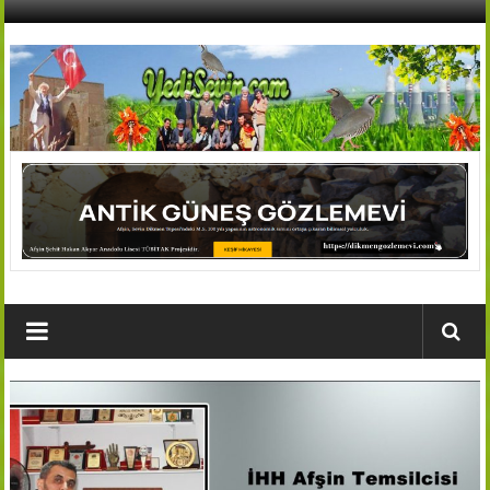
İçeriğe
geç
AFŞİN
YEDİSEVİN
HABER
Kahramanmaraş,Afşin,Sevin
Köyleri
Tanıtım
ve
Haber
Portalı