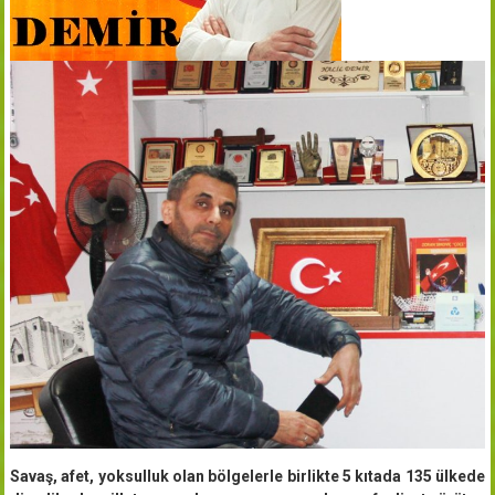
Savaş, afet, yoksulluk olan bölgelerle birlikte 5 kıtada 135 ülkede