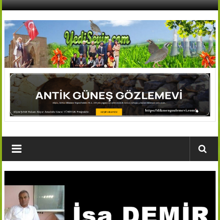
İçeriğe
geç
AFŞİN
YEDİSEVİN
HABER
Kahramanmaraş,Afşin,Sevin
Köyleri
Tanıtım
ve
Haber
Portalı