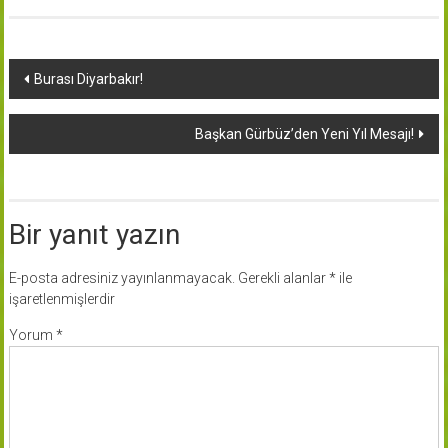
Yazı
Burası Diyarbakır!
dolaşımı
Başkan Gürbüz’den Yeni Yıl Mesajı!
Bir yanıt yazın
E-posta adresiniz yayınlanmayacak.
Gerekli alanlar
*
ile
işaretlenmişlerdir
Yorum
*