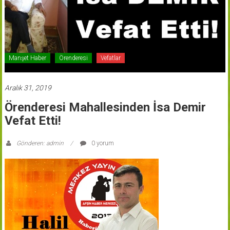
Manşet Haber
Örenderesi
Vefatlar
Aralık 31, 2019
Örenderesi Mahallesinden İsa Demir
Vefat Etti!
Gönderen: admin
0 yorum