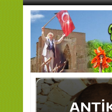
İçeriğe
geç
AFŞİN
YEDİSEVİN
HABER
Kahramanmaraş,Afşin,Sevin
Köyleri
Tanıtım
ve
Haber
Portalı