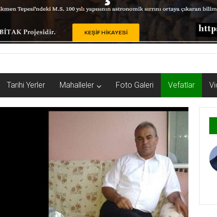
Tarihi Yerler
Mahalleler
Foto Galeri
Vefatlar
Vi