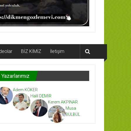
deolar
BİZ KİMİZ
İletişim
Yazarlarımız
Adem KÖKER
Halil DEMİR
Kerem AKPINAR
Musa
BÜLBÜL