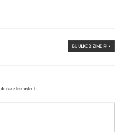
BU ÜLKE BİZİMDİR!
*
ile işaretlenmişlerdir