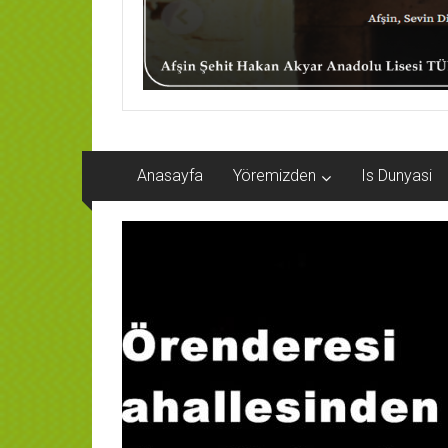
Anasayfa
Yöremizden
Is Dunyasi