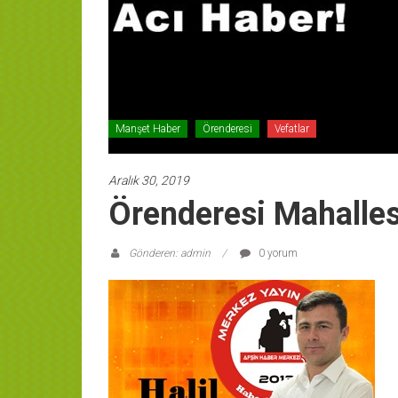
Manşet Haber
Örenderesi
Vefatlar
Aralık 30, 2019
Örenderesi Mahalles
Gönderen: admin
0 yorum