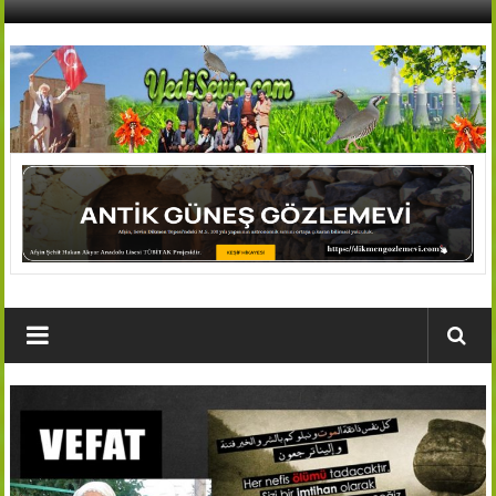
İçeriğe
geç
AFŞİN
YEDİSEVİN
HABER
Kahramanmaraş,Afşin,Sevin
Köyleri
Tanıtım
ve
Haber
Portalı