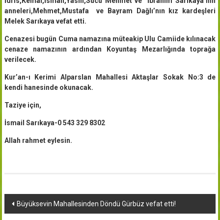
İdris,Kemal,İsmail,Yasin,Sucu Mehmet ve İbrahim Sarıkaya’nın
anneleri,Mehmet,Mustafa ve Bayram Dağlı’nın kız kardeşleri
Melek Sarıkaya vefat etti.
Cenazesi bugün Cuma namazına müteakip Ulu Camiide kılınacak
cenaze namazının ardından Koyuntaş Mezarlığında toprağa
verilecek.
Kur’an-ı Kerimi Alparslan Mahallesi Aktaşlar Sokak No:3 de
kendi hanesinde okunacak.
Taziye için,
İsmail Sarıkaya-0 543 329 8302
Allah rahmet eylesin.
Yazı
Büyüksevin Mahallesinden Döndü Gürbüz vefat etti!
dolaşımı