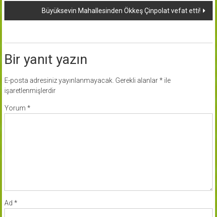
Büyüksevin Mahallesinden Ökkeş Çinpolat vefat etti!
Bir yanıt yazın
E-posta adresiniz yayınlanmayacak.
Gerekli alanlar
*
ile
işaretlenmişlerdir
Yorum
*
Ad
*