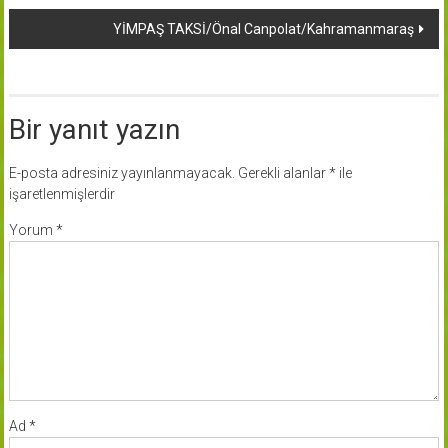
dolaşımı
YİMPAŞ TAKSİ/Önal Canpolat/Kahramanmaraş
Bir yanıt yazın
E-posta adresiniz yayınlanmayacak.
Gerekli alanlar
*
ile
işaretlenmişlerdir
Yorum
*
Ad
*