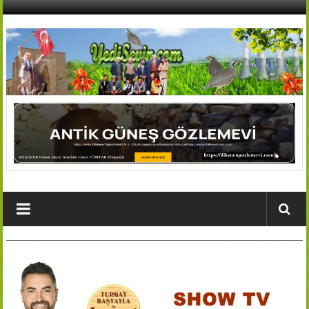
İçeriğe
geç
AFŞİN
YEDİSEVİN
HABER
Kahramanmaraş,Afşin,Sevin
Köyleri
Tanıtım
ve
Haber
Portalı