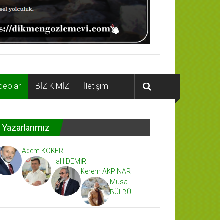
deolar
BİZ KİMİZ
İletişim
Yazarlarımız
Adem KÖKER
Halil DEMİR
Kerem AKPINAR
Musa
BÜLBÜL