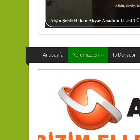
Anasayfa
Yöremizden
Is Dunyasi