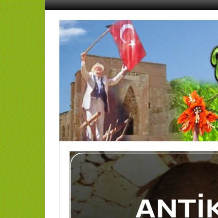
İçeriğe
geç
AFŞİN
YEDİSEVİN
HABER
Kahramanmaraş,Afşin,Sevin
Köyleri
Tanıtım
ve
Haber
Portalı