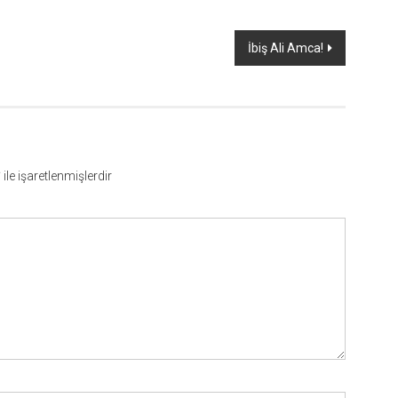
İbiş Ali Amca!
*
ile işaretlenmişlerdir