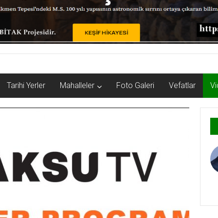
Tarihi Yerler
Mahalleler
Foto Galeri
Vefatlar
Vi