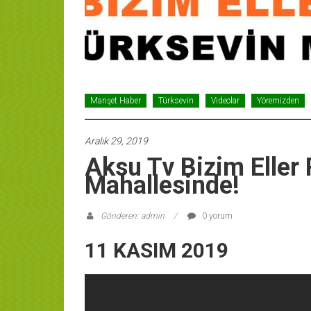
Manşet Haber
Türksevin
Videolar
Yöremizden
Aralık 29, 2019
Aksu Tv Bizim Eller
Mahallesinde!
Gönderen: admin
0 yorum
11 KASIM 2019