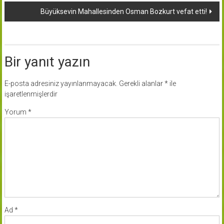
dolaşımı
Büyüksevin Mahallesinden Osman Bozkurt vefat etti!
Bir yanıt yazın
E-posta adresiniz yayınlanmayacak.
Gerekli alanlar
*
ile
işaretlenmişlerdir
Yorum
*
Ad
*