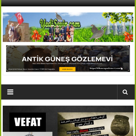
İçeriğe
geç
AFŞİN
YEDİSEVİN
HABER
Kahramanmaraş,Afşin,Sevin
Köyleri
Tanıtım
ve
Haber
Portalı