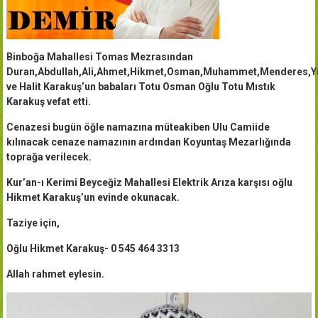
Binboğa Mahallesi Tomas Mezrasından
Duran,Abdullah,Ali,Ahmet,Hikmet,Osman,Muhammet,Menderes,Y
ve Halit Karakuş’un babaları Totu Osman Oğlu Totu Mıstık
Karakuş vefat etti.
Cenazesi bugün öğle namazına müteakiben Ulu Camiide
kılınacak cenaze namazının ardından Koyuntaş Mezarlığında
toprağa verilecek.
Kur’an-ı Kerimi Beyceğiz Mahallesi Elektrik Arıza karşısı oğlu
Hikmet Karakuş’un evinde okunacak.
Taziye için,
Oğlu Hikmet Karakuş- 0 545 464 3313
Allah rahmet eylesin.